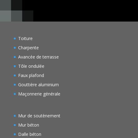
Toiture
Charpente
Avancée de terrasse
Tôle ondulée
Faux plafond
Gouttière aluminium
Maçonnerie générale
Mur de soutènement
Mur béton
Dalle béton