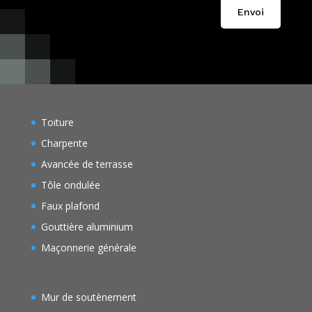
Envoi
Toiture
Charpente
Avancée de terrasse
Tôle ondulée
Faux plafond
Gouttière aluminium
Maçonnerie générale
Mur de soutènement