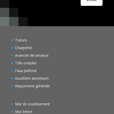
Toiture
Charpente
Avancée de terrasse
Tôle ondulée
Faux plafond
Gouttière aluminium
Maçonnerie générale
Mur de soutènement
Mur béton